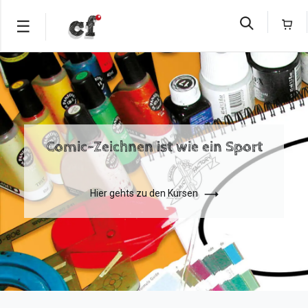
☰
Skip
to
content
HOME
KURSE
Comic-Zeichnen ist wie ein Sport
KURSKALENDER
ERWACHSENE
COMIC
Hier gehts zu den Kursen
–
KURS
KINDER
UND
JUGENDLICHE
COMIC
–
KURS