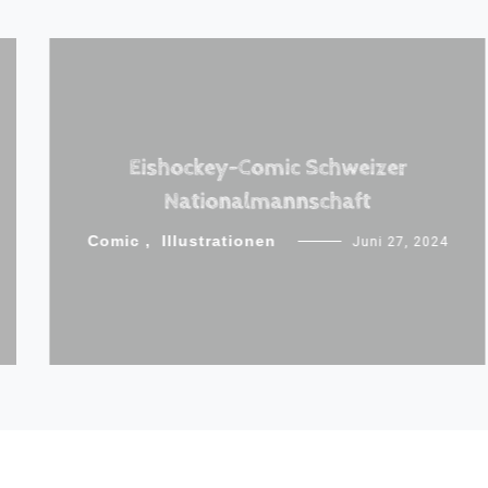
FÜR
VEREINE
ODER
FIRMENEVENT
ÜBER
UNS
Eishockey-Comic Schweizer
ÜBER
Nationalmannschaft
DIE
COMICFACTORY
Comic
,
Illustrationen
Juni 27, 2024
LINKS
COMIC
ZEICHNER
BLOG
KONTAKT
KONTAKT